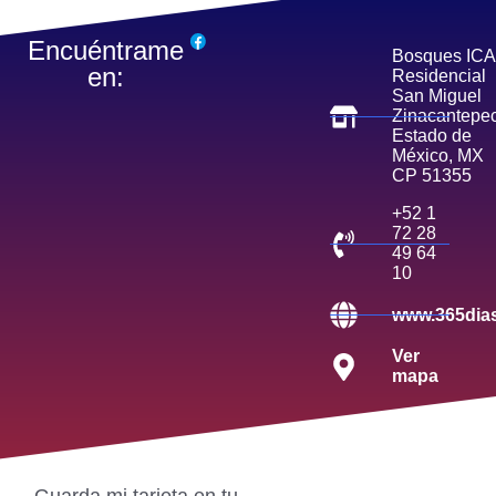
Encuéntrame
Bosques ICA
en:
Residencial
San Miguel
Zinacantepe
Estado de
México, MX
CP 51355
+52 1
72 28
49 64
10
www.365dia
Ver
mapa