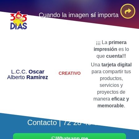
Cuando la imagen
sí
importa
¡¡¡ La
primera
impresión
es lo
que
cuenta
!!!
Una
tarjeta digital
L.C.C.
Oscar
para compartir tus
CREATIVO
Alberto
Ramírez
productos,
servicios y
proyectos de
manera
eficaz y
memorable
.
Contacto | 72 28 49 64 10
Whatsapp me